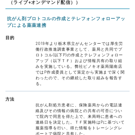
（ライブ+オンデマンド配信））
抗がん剤プロトコルの作成とテレフォンフォローアッ
プによる薬薬連携
目的
2019年より栃木県立がんセンターでは厚生労
働行政推進調査事業として、薬局と共同でプ
ロトコル(以下P)の作成とテレフォンフォロー
アップ（以下ＴＦ）および情報共有の取り組
みを実施している。弊社ピノキオ薬局陽南店
ではP作成委員として策定から実施まで深く関
わったので、その継続した取り組みを報告す
る。
方法
抗がん剤処方患者に、保険薬局からの電話連
絡及びその情報の病院との共有の可否につい
て院内で同意を得た上で、来局時に患者への
連絡日を決定した。ＴＦ実施時はPに基づいて
服薬指導を行い、得た情報をトレーシングレ
ポートで病院と共有した。