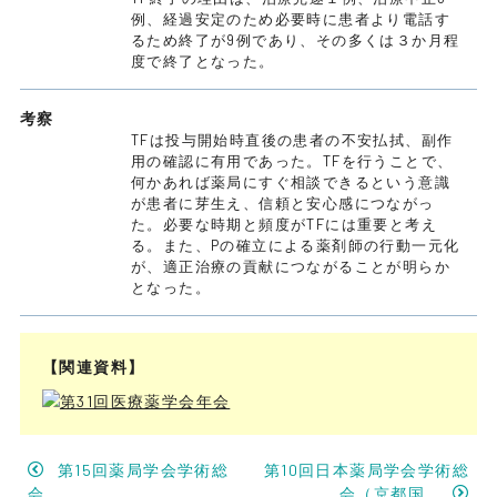
例、経過安定のため必要時に患者より電話す
るため終了が9例であり、その多くは３か月程
度で終了となった。
考察
TFは投与開始時直後の患者の不安払拭、副作
用の確認に有用であった。TFを行うことで、
何かあれば薬局にすぐ相談できるという意識
が患者に芽生え、信頼と安心感につながっ
た。必要な時期と頻度がTFには重要と考え
る。また、Pの確立による薬剤師の行動一元化
が、適正治療の貢献につながることが明らか
となった。
【関連資料】
第15回薬局学会学術総
第10回日本薬局学会学術総
会
会（京都国...