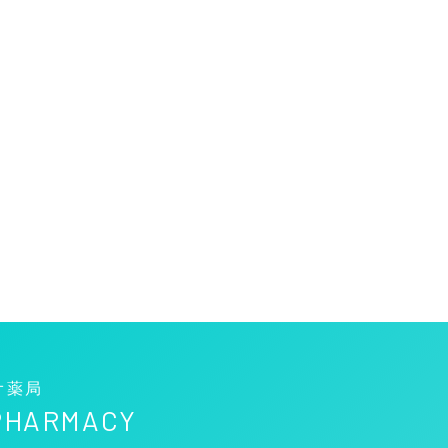
オ薬局
 PHARMACY