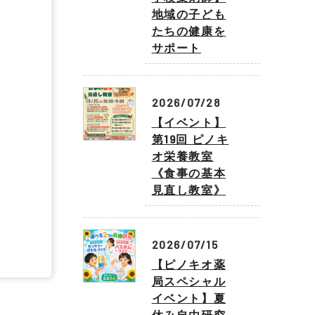
地域の子ども
たちの健康を
サポート
2026/07/28
【イベント】
第19回 ピノキ
オ栄養教室
《食事の基本
見直し教室》
2026/07/15
【ピノキオ薬
局スペシャル
イベント】夏
休み自由研究