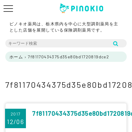
toggle
navigation
ピノキオ薬局は、栃木県内を中心に大型調剤薬局を主
とした店舗を展開している保険調剤薬局です。
ホーム
›
7f81170434375d35e80bd1720819dce2
7f81170434375d35e80bd1720
7f81170434375d35e80bd1720819
2017
12/06