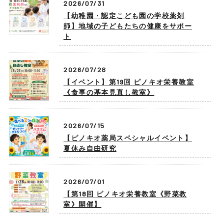
2026/07/31
【幼稚園・認定こども園の学校薬剤
師】地域の子どもたちの健康をサポー
ト
2026/07/28
【イベント】第19回 ピノキオ栄養教室
《食事の基本見直し教室》
2026/07/15
【ピノキオ薬局スペシャルイベント】
夏休み自由研究
2026/07/01
【第18回 ピノキオ栄養教室《野菜教
室》開催】