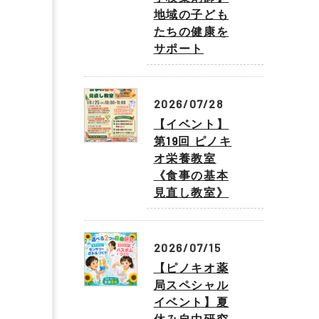
地域の子ども
たちの健康を
サポート
2026/07/28
【イベント】
第19回 ピノキ
オ栄養教室
《食事の基本
見直し教室》
2026/07/15
【ピノキオ薬
局スペシャル
イベント】夏
休み自由研究