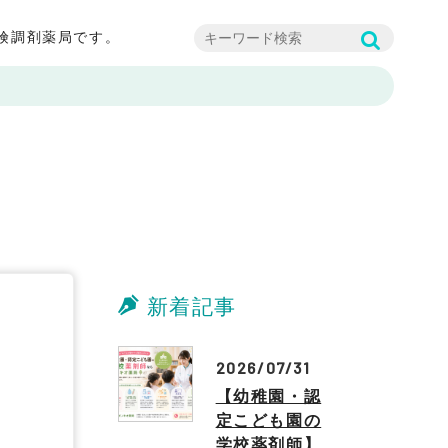
険調剤薬局です。
3
新着記事
2026/07/31
【幼稚園・認
定こども園の
学校薬剤師】