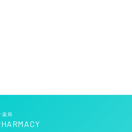
オ薬局
 PHARMACY