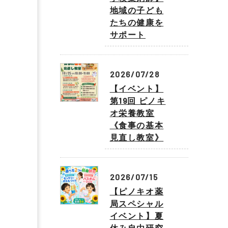
地域の子ども
たちの健康を
サポート
2026/07/28
【イベント】
第19回 ピノキ
オ栄養教室
《食事の基本
見直し教室》
2026/07/15
【ピノキオ薬
局スペシャル
イベント】夏
休み自由研究