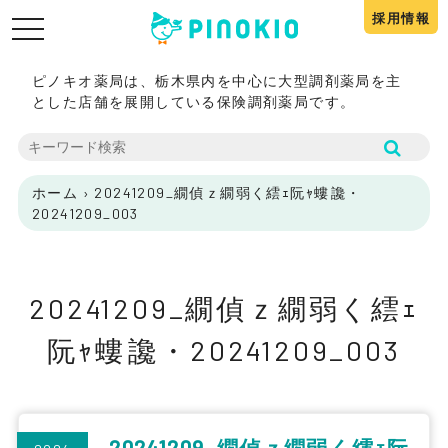
採用情報
toggle
navigation
ピノキオ薬局は、栃木県内を中心に大型調剤薬局を主
とした店舗を展開している保険調剤薬局です。
ホーム
›
20241209_繝偵ｚ繝弱く繧ｪ阮ｬ螻讒・
20241209_003
20241209_繝偵ｚ繝弱く繧ｪ
阮ｬ螻讒・20241209_003
20241209_繝偵ｚ繝弱く繧ｪ阮