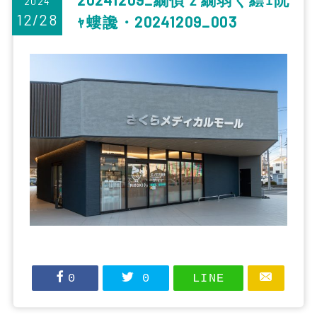
2024
12/28
ｬ螻讒・20241209_003
0
0
LINE