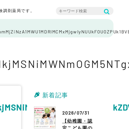
険調剤薬局です。
mMjZiNzA1MWU1MDRlMCMxMjgwIyNUUkFOU0ZPUk1BV
Y1kjMSNiMWNmOGM5NTg
新着記事
1kjMSNiMWNmOGM5NTgxMmNkZDV
2026/07/31
【幼稚園・認
定こども園の