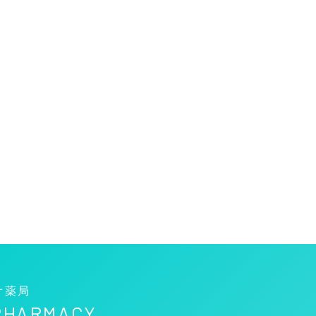
オ薬局
 PHARMACY