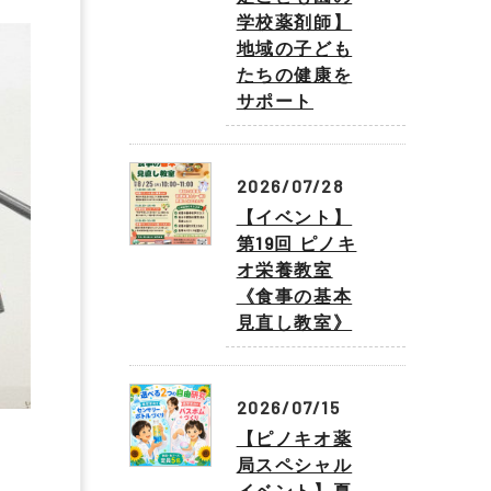
学校薬剤師】
地域の子ども
たちの健康を
サポート
2026/07/28
【イベント】
第19回 ピノキ
オ栄養教室
《食事の基本
見直し教室》
2026/07/15
【ピノキオ薬
局スペシャル
イベント】夏