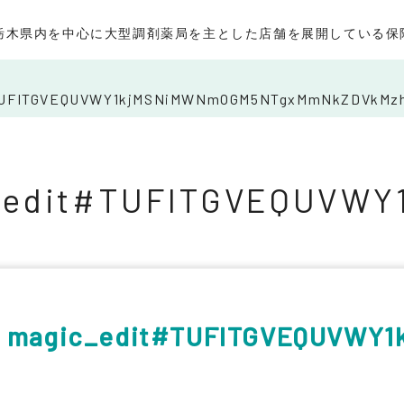
栃木県内を中心に大型調剤薬局を主とした店舗を展開している保
TUFITGVEQUVWY1kjMSNiMWNmOGM5NTgxMmNkZDVkMzh
_edit#TUFITGVEQUVW
magic_edit#TUFITGVEQUVWY