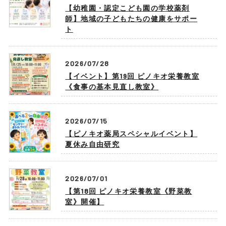
【幼稚園・認定こども園の学校薬剤
師】地域の子どもたちの健康をサポー
ト
2026/07/28
【イベント】第19回 ピノキオ栄養教室
《食事の基本見直し教室》
2026/07/15
【ピノキオ薬局スペシャルイベント】
夏休み自由研究
2026/07/01
【第18回 ピノキオ栄養教室《野菜教
室》開催】