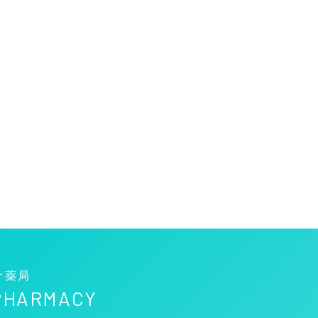
オ薬局
 PHARMACY