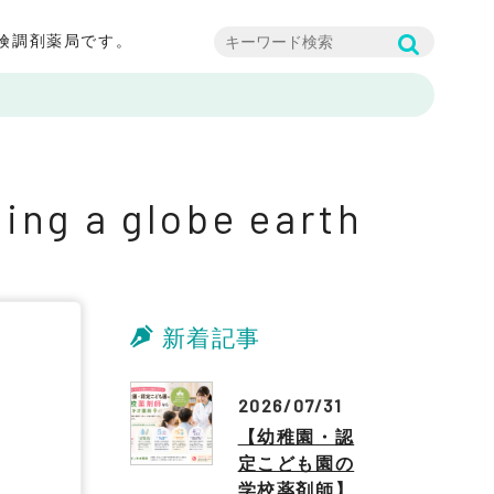
険調剤薬局です。
ing a globe earth
新着記事
a
2026/07/31
【幼稚園・認
定こども園の
学校薬剤師】