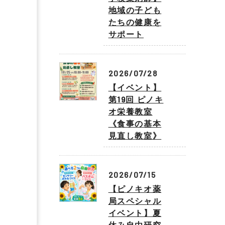
地域の子ども
たちの健康を
サポート
2026/07/28
【イベント】
第19回 ピノキ
オ栄養教室
《食事の基本
見直し教室》
2026/07/15
【ピノキオ薬
局スペシャル
イベント】夏
休み自由研究