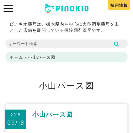
採用情報
toggle
navigation
ピノキオ薬局は、栃木県内を中心に大型調剤薬局を主
とした店舗を展開している保険調剤薬局です。
ホーム
›
小山パース図
小山パース図
小山パース図
2018
02/16