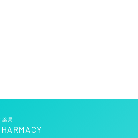
オ薬局
 PHARMACY