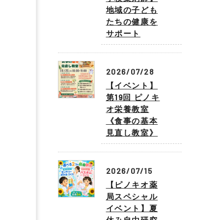
地域の子ども
たちの健康を
サポート
2026/07/28
【イベント】
第19回 ピノキ
オ栄養教室
《食事の基本
見直し教室》
2026/07/15
【ピノキオ薬
局スペシャル
イベント】夏
休み自由研究