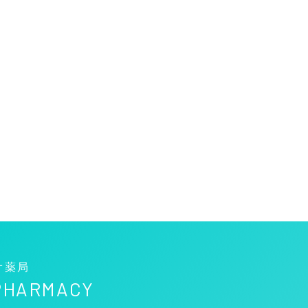
オ薬局
 PHARMACY