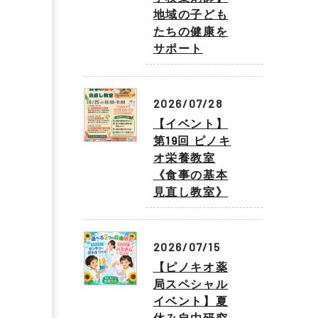
地域の子ども
たちの健康を
サポート
2026/07/28
【イベント】
第19回 ピノキ
オ栄養教室
《食事の基本
見直し教室》
2026/07/15
【ピノキオ薬
局スペシャル
イベント】夏
休み自由研究