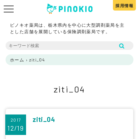
採用情報
toggle
navigation
ピノキオ薬局は、栃木県内を中心に大型調剤薬局を主
とした店舗を展開している保険調剤薬局です。
ホーム
›
ziti_04
ziti_04
ziti_04
2017
12/19