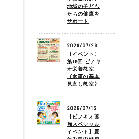
地域の子ども
たちの健康を
サポート
2026/07/28
【イベント】
第19回 ピノキ
オ栄養教室
《食事の基本
見直し教室》
2026/07/15
【ピノキオ薬
局スペシャル
イベント】夏
休み自由研究