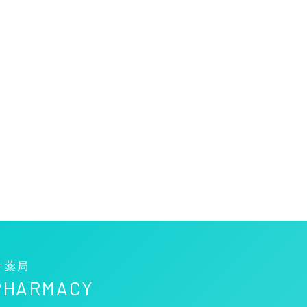
オ薬局
 PHARMACY