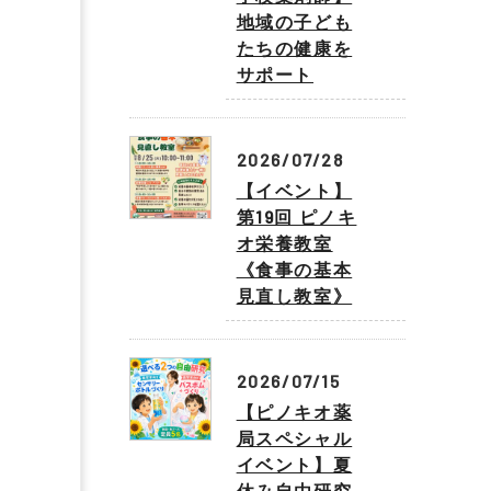
地域の子ども
たちの健康を
サポート
2026/07/28
【イベント】
第19回 ピノキ
オ栄養教室
《食事の基本
見直し教室》
2026/07/15
【ピノキオ薬
局スペシャル
イベント】夏
休み自由研究