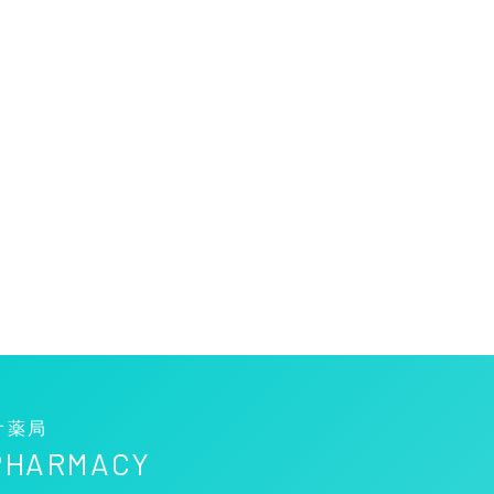
オ薬局
 PHARMACY