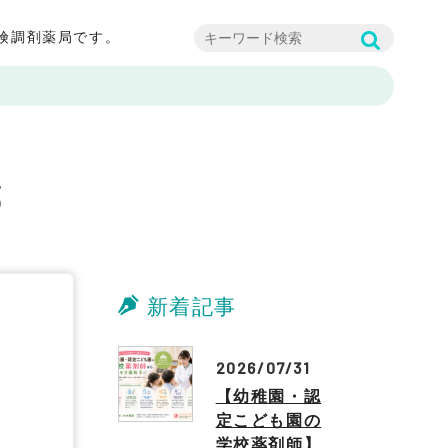
険調剤薬局です。
3
新着記事
2026/07/31
【幼稚園・認
定こども園の
学校薬剤師】