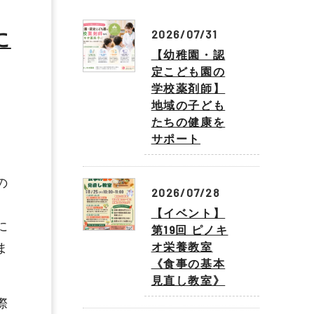
に
2026/07/31
【幼稚園・認
定こども園の
学校薬剤師】
地域の子ども
たちの健康を
サポート
の
2026/07/28
【イベント】
に
第19回 ピノキ
ま
オ栄養教室
《食事の基本
見直し教室》
際