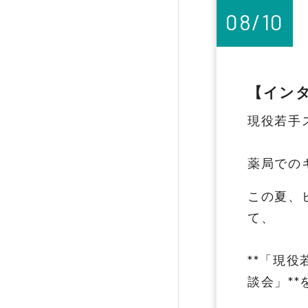
08/10
【イン
現役若手
薬局での
この夏、
て、
**「現
談会」*