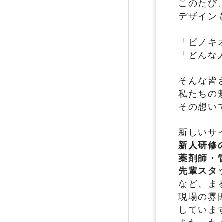
このたび
デザイン
「ピノキ
「どんな
そんな皆
私たちの
その想い
新しいサ
新人研修
薬剤師・
先輩スタ
など、ま
現場の雰
していま