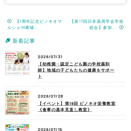
【1周年記念ピノキオマ
【第17回日本薬局学会学術
ルシェIN東城...
総会】参加...
新着記事
2026/07/31
【幼稚園・認定こども園の学校薬剤
師】地域の子どもたちの健康をサポー
ト
2026/07/28
【イベント】第19回 ピノキオ栄養教室
《食事の基本見直し教室》
2026/07/15