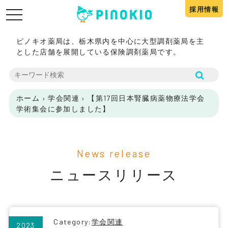
採用情報
toggle
navigation
ピノキオ薬局は、栃木県内を中心に大型調剤薬局を主
とした店舗を展開している保険調剤薬局です。
ホーム
›
学会関連
›
【第17回日本腎臓病薬物療法学会
学術集会に参加しました】
News release
ニュースリリース
Category:
学会関連
2023