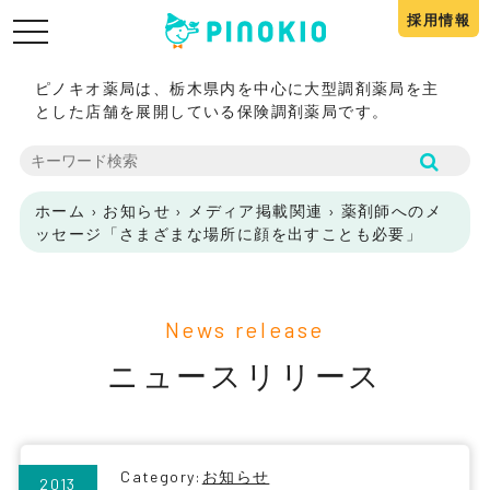
採用情報
toggle
navigation
ピノキオ薬局は、栃木県内を中心に大型調剤薬局を主
とした店舗を展開している保険調剤薬局です。
ホーム
›
お知らせ
›
メディア掲載関連
›
薬剤師へのメ
ッセージ「さまざまな場所に顔を出すことも必要」
News release
ニュースリリース
Category:
お知らせ
2013