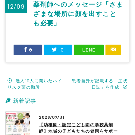
薬剤師へのメッセージ「さま
12/09
ざまな場所に顔を出すこと
も必要」
0
0
LINE
達人10人に聞いたハイ
患者自身が記載する「症状
リスク薬の勘所
日誌」を作成
新着記事
2026/07/31
【幼稚園・認定こども園の学校薬剤
師】地域の子どもたちの健康をサポー