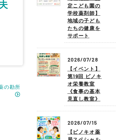
夫
定こども園の
学校薬剤師】
地域の子ども
たちの健康を
サポート
2026/07/28
【イベント】
第19回 ピノキ
オ栄養教室
薬の勘所
《食事の基本
見直し教室》
2026/07/15
【ピノキオ薬
局スペシャル