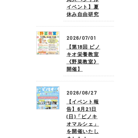
イベント】夏
休み自由研究
2026/07/01
【第18回 ピノ
キオ栄養教室
《野菜教室》
開催】
2026/06/27
【イベント報
告】6月21日
(日)「ピノキ
オマルシェ」
を開催いたし