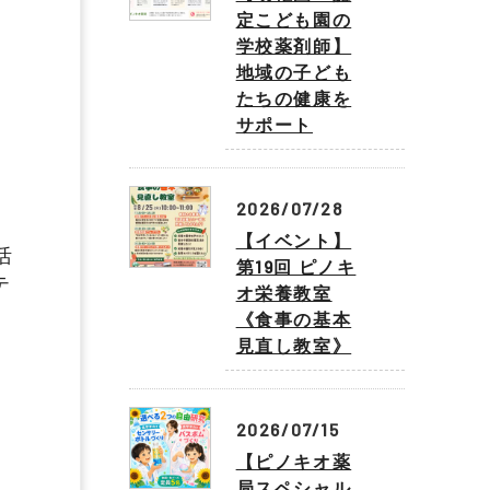
定こども園の
学校薬剤師】
地域の子ども
たちの健康を
サポート
2026/07/28
【イベント】
活
第19回 ピノキ
テ
オ栄養教室
《食事の基本
見直し教室》
2026/07/15
【ピノキオ薬
局スペシャル