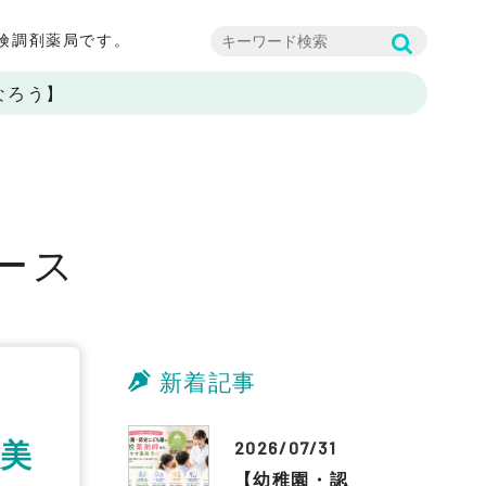
険調剤薬局です。
なろう】
e
ース
新着記事
圧美
2026/07/31
【幼稚園・認