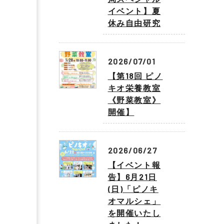
イベント】夏
休み自由研究
2026/07/01
【第18回 ピノ
キオ栄養教室
《野菜教室》
開催】
2026/06/27
【イベント報
告】6月21日
(日)「ピノキ
オマルシェ」
を開催いたし