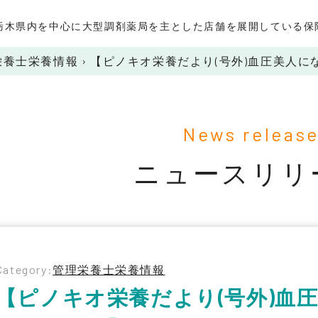
栃木県内を中心に大型調剤薬局を主とした店舗を展開している保
栄養士栄養情報
›
【ピノキオ栄養だより(号外)血圧美人に
News releas
ニュースリリ
Category:
管理栄養士栄養情報
【ピノキオ栄養だより(号外)血