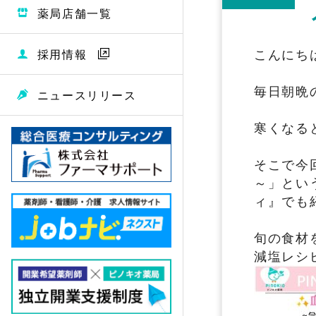
薬局店舗一覧
こんにち
採用情報
毎日朝晩
ニュースリリース
寒くなる
そこで今
～」
とい
ィ』
でも
旬の食材
減塩レシ