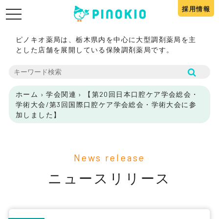
採用情報
toggle
navigation
ピノキオ薬局は、栃木県内を中心に大型調剤薬局を主
とした店舗を展開している保険調剤薬局です。
ホーム
›
学会関連
›
【第20回日本口腔ケア学会総会・
学術大会/第3回国際口腔ケア学会総会・学術大会に参
加しました】
News release
ニュースリリース