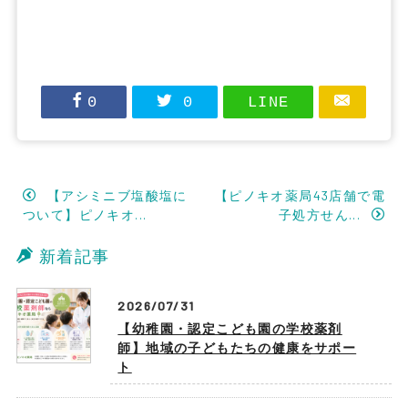
0
0
LINE
【アシミニブ塩酸塩に
【ピノキオ薬局43店舗で電
ついて】ピノキオ...
子処方せん...
新着記事
2026/07/31
【幼稚園・認定こども園の学校薬剤
師】地域の子どもたちの健康をサポー
ト