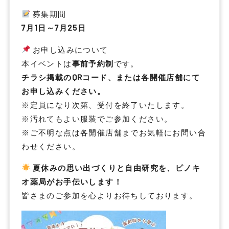
募集期間
7
月
1
日～
7
月
25
日
お申し込みについて
本イベントは
事前予約制
です。
チラシ掲載の
QR
コード、または各開催店舗にて
お申し込みください。
※定員になり次第、受付を終了いたします。
※汚れてもよい服装でご参加ください。
※ご不明な点は各開催店舗までお気軽にお問い合
わせください。
夏休みの思い出づくりと自由研究を、ピノキ
オ薬局がお手伝いします！
皆さまのご参加を心よりお待ちしております。