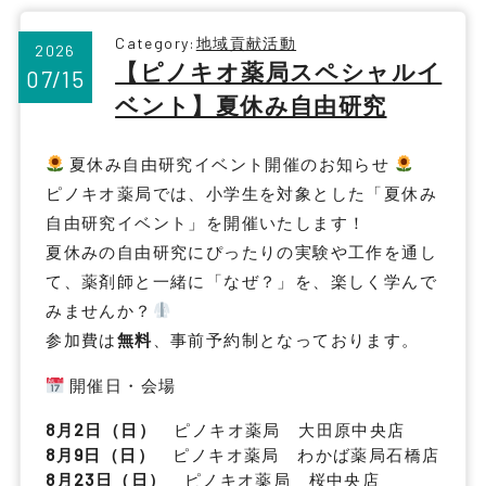
Category:
地域貢献活動
2026
【ピノキオ薬局スペシャルイ
07/15
ベント】夏休み自由研究
夏休み自由研究イベント開催のお知らせ
ピノキオ薬局では、小学生を対象とした「夏休み
自由研究イベント」を開催いたします！
夏休みの自由研究にぴったりの実験や工作を通し
て、薬剤師と一緒に「なぜ？」を、楽しく学んで
みませんか？
参加費は
無料
、事前予約制となっております。
開催日・会場
8
月
2
日（日）
ピノキオ薬局 大田原中央店
8
月
9
日（日）
ピノキオ薬局 わかば薬局石橋店
8
月
23
日（日）
ピノキオ薬局 桜中央店