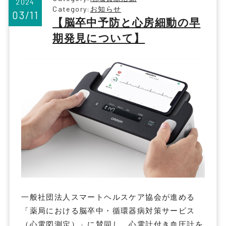
2024
Category:
お知らせ
03/11
【脳卒中予防と心房細動の早
期発見について】
一般社団法人スマートヘルスケア協会が進める
「薬局における脳卒中・循環器病対策サービス
（心電図測定）」に賛同し、心電計付き血圧計を