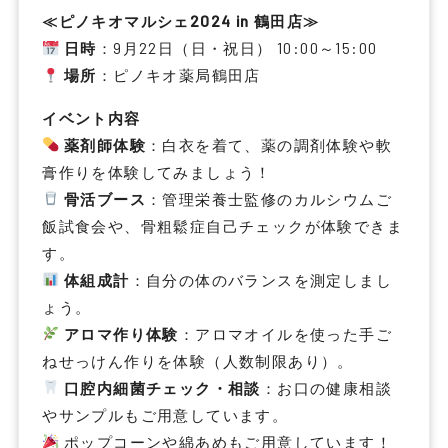
≪ピノキオマルシェ2024 in 鶴田店≫
日時
：9月22日（日・祝日） 10:00～15:00
場所
：ピノキオ薬局鶴田店
イベント内容
薬剤師体験
：白衣を着て、薬の調剤体験や軟
膏作りを体験してみましょう！
骨活ブース
：管理栄養士監修のカルシウムご
飯試食会や、骨粗鬆症自己チェックが体験できま
す。
体組成計
：自分の体のバランスを測定しまし
ょう。
アロマ作り体験
：アロマオイルを使った手ご
ねせっけん作りを体験（人数制限あり）。
口腔内細菌チェック・相談
：お口の健康相談
やサンプルもご用意しています。
ポップコーンや綿あめもご用意しています！